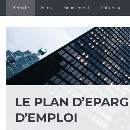
Aller
Retraite
Immo
Financement
Entreprise
au
contenu
LE PLAN D’EPARG
D’EMPLOI